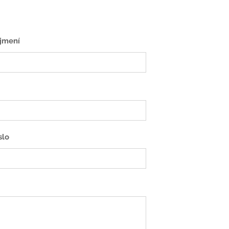
jmení
slo